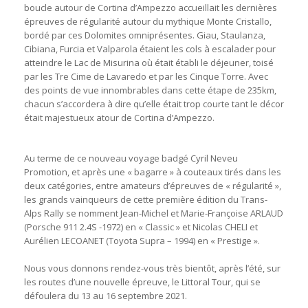
boucle autour de Cortina d’Ampezzo accueillait les dernières
épreuves de régularité autour du mythique Monte Cristallo,
bordé par ces Dolomites omniprésentes. Giau, Staulanza,
Cibiana, Furcia et Valparola étaient les cols à escalader pour
atteindre le Lac de Misurina où était établi le déjeuner, toisé
par les Tre Cime de Lavaredo et par les Cinque Torre. Avec
des points de vue innombrables dans cette étape de 235km,
chacun s’accordera à dire qu’elle était trop courte tant le décor
était majestueux atour de Cortina d’Ampezzo.
Au terme de ce nouveau voyage badgé Cyril Neveu
Promotion, et après une « bagarre » à couteaux tirés dans les
deux catégories, entre amateurs d’épreuves de « régularité »,
les grands vainqueurs de cette première édition du Trans-
Alps Rally se nomment Jean-Michel et Marie-Françoise ARLAUD
(Porsche 911 2.4S -1972) en « Classic » et Nicolas CHELI et
Aurélien LECOANET (Toyota Supra – 1994) en « Prestige ».
Nous vous donnons rendez-vous très bientôt, après l’été, sur
les routes d’une nouvelle épreuve, le Littoral Tour, qui se
défoulera du 13 au 16 septembre 2021.