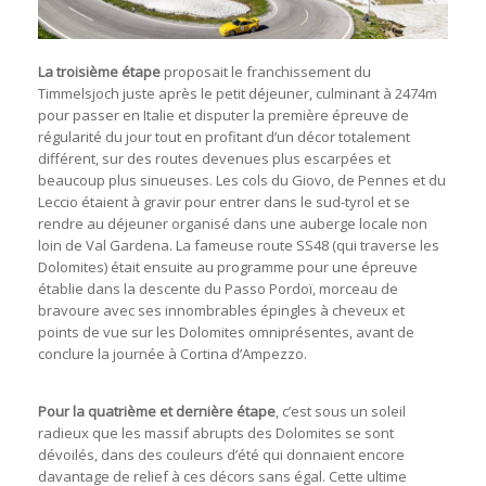
La troisième étape
proposait le franchissement du
Timmelsjoch juste après le petit déjeuner, culminant à 2474m
pour passer en Italie et disputer la première épreuve de
régularité du jour tout en profitant d’un décor totalement
différent, sur des routes devenues plus escarpées et
beaucoup plus sinueuses. Les cols du Giovo, de Pennes et du
Leccio étaient à gravir pour entrer dans le sud-tyrol et se
rendre au déjeuner organisé dans une auberge locale non
loin de Val Gardena. La fameuse route SS48 (qui traverse les
Dolomites) était ensuite au programme pour une épreuve
établie dans la descente du Passo Pordoï, morceau de
bravoure avec ses innombrables épingles à cheveux et
points de vue sur les Dolomites omniprésentes, avant de
conclure la journée à Cortina d’Ampezzo.
Pour la quatrième et dernière étape
, c’est sous un soleil
radieux que les massif abrupts des Dolomites se sont
dévoilés, dans des couleurs d’été qui donnaient encore
davantage de relief à ces décors sans égal. Cette ultime