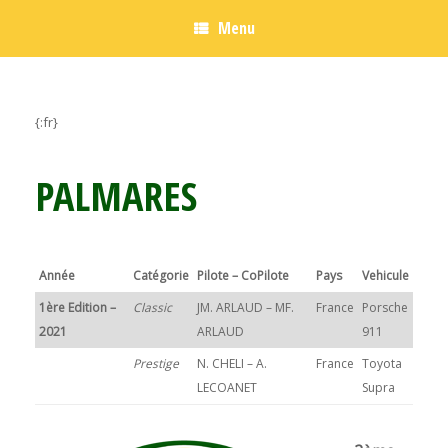
Menu
{:fr}
PALMARES
Année
Catégorie
Pilote – CoPilote
Pays
Vehicule
1ère Edition –
Classic
JM. ARLAUD – MF.
France
Porsche
2021
ARLAUD
911
Prestige
N. CHELI – A.
France
Toyota
LECOANET
Supra