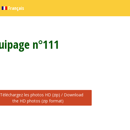
Français
quipage n°111
Téléchargez les photos HD (zip) / Download
the HD photos (zip format)