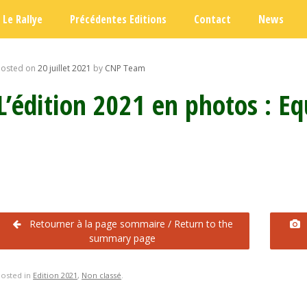
Le Rallye
Précédentes Editions
Contact
News
Posted on
20 juillet 2021
by
CNP Team
L’édition 2021 en photos : E
Retourner à la page sommaire / Return to the
summary page
Posted in
Edition 2021
,
Non classé
.