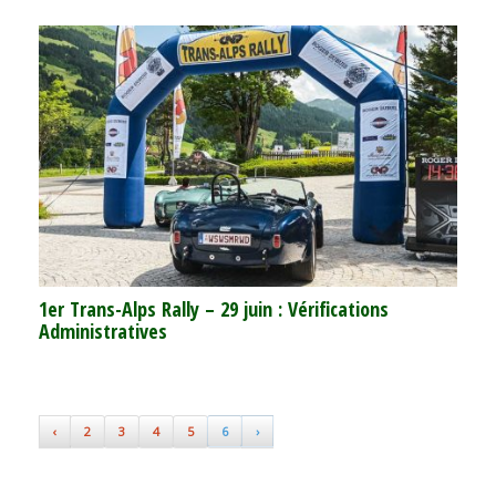
1er Trans-Alps Rally – 29 juin : Vérifications
Administratives
‹
2
3
4
5
6
›