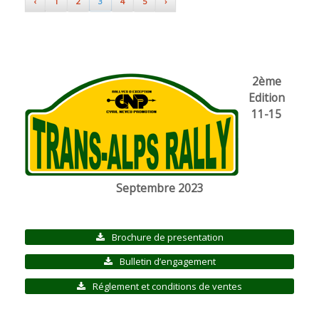
‹
1
2
3
4
5
›
2ème
Edition
11-15
Septembre 2023
Brochure de presentation
Bulletin d’engagement
Réglement et conditions de ventes