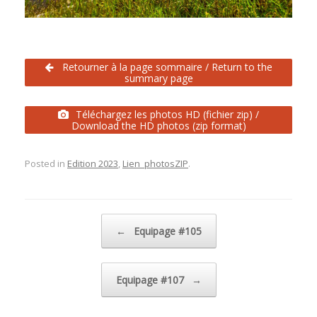
Retourner à la page sommaire / Return to the
summary page
Téléchargez les photos HD (fichier zip) /
Download the HD photos (zip format)
Posted in
Edition 2023
,
Lien_photosZIP
.
Post navigation
←
Equipage #105
Equipage #107
→