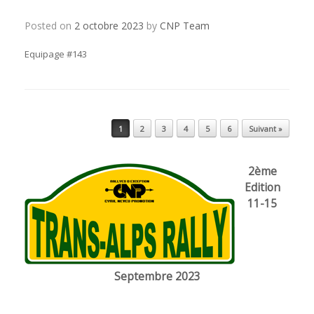
Posted on
2 octobre 2023
by
CNP Team
Equipage #143
Post navigation
1
2
3
4
5
6
Suivant »
2ème
Edition
11-15
Septembre 2023