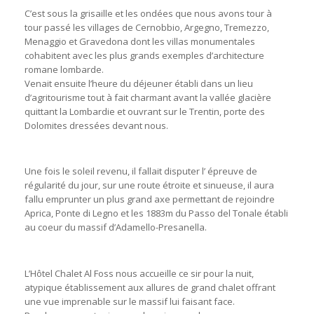
C’est sous la grisaille et les ondées que nous avons tour à
tour passé les villages de Cernobbio, Argegno, Tremezzo,
Menaggio et Gravedona dont les villas monumentales
cohabitent avec les plus grands exemples d’architecture
romane lombarde.
Venait ensuite l’heure du déjeuner établi dans un lieu
d’agritourisme tout à fait charmant avant la vallée glacière
quittant la Lombardie et ouvrant sur le Trentin, porte des
Dolomites dressées devant nous.
Une fois le soleil revenu, il fallait disputer l’ épreuve de
régularité du jour, sur une route étroite et sinueuse, il aura
fallu emprunter un plus grand axe permettant de rejoindre
Aprica, Ponte di Legno et les 1883m du Passo del Tonale établi
au coeur du massif d’Adamello-Presanella.
L’Hôtel Chalet Al Foss nous accueille ce sir pour la nuit,
atypique établissement aux allures de grand chalet offrant
une vue imprenable sur le massif lui faisant face.