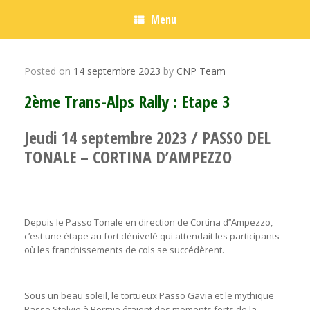
Menu
Posted on
14 septembre 2023
by
CNP Team
2ème Trans-Alps Rally : Etape 3
Jeudi 14 septembre 2023 / PASSO DEL
TONALE – CORTINA D’AMPEZZO
Depuis le Passo Tonale en direction de Cortina d’’Ampezzo,
c’est une étape au fort dénivelé qui attendait les participants
où les franchissements de cols se succédèrent.
Sous un beau soleil, le tortueux Passo Gavia et le mythique
Passo Stelvio à Bormio étaient des moments forts de la