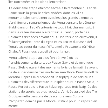
îles Borromées et les Alpes l’encerclant.
La deuxième étape était consacrée à la remontée du Lac de
Come, sous la grisaille et les ondées, dont les villas
monumentales cohabitent avec les plus grands exemples
d’architecture romane lombarde. Venait ensuite le déjeuner
établi dans un lieu d’agritourisme tout à fait charmant situé
dans la vallée glacière ouvrant sur le Trentin, porte des
Dolomites dressées devant nous. Une fois le soleil revenu, il
fallait rejoindre Ponte di Legno et les 1883m du Passo del
Tonale au coeur du massif d’Adamello-Presanella où l’Hôtel
Chalet Al Foss nous accueillait pour la nuit.
Venait alors l’étape au plus fort dénivelé où les
franchissements du tortueux Passo Gavia et du mythique
Passo Stelvio étaient des moments forts de la matinée avant
de déjeuner dans le très moderne smarthotel Prinz Rudolf de
Merano. L’après-midi proposait un triptyque de cols où les
Dolomites dévoilèrent toute leur splendeur : le Passo Sella, le
Passo Pordoï puis le Passo Falzarego, tous trois baignés des
stations de sports les plus réputés. L’arrivée au pied des Tre
Croci permettait ensuite de descendre vers Cortina
d’Ampezzo dominé par le Monte Cristallo pour un repos bien
mérité.