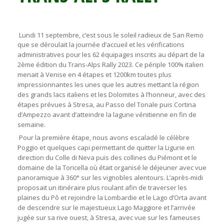
Lundi 11 septembre, c’est sous le soleil radieux de San Remo
que se déroulait la journée d’accueil et les vérifications
administratives pour les 62 équipages inscrits au départ de la
2ème édition du Trans-Alps Rally 2023. Ce périple 100% italien
menait à Venise en 4 étapes et 1200km toutes plus
impressionnantes les unes que les autres mettant la région
des grands lacs italiens et les Dolomites à l’honneur, avec des
étapes prévues à Stresa, au Passo del Tonale puis Cortina
d’Ampezzo avant d’atteindre la lagune vénitienne en fin de
semaine.
Pour la première étape, nous avons escaladé le célèbre
Poggio et quelques capi permettant de quitter la Ligurie en
direction du Colle di Neva puis des collines du Piémont et le
domaine de la Toricella où était organisé le déjeuner avec vue
panoramique à 360° sur les vignobles alentours. L’après-midi
proposait un itinéraire plus roulant afin de traverser les
plaines du Pô et rejoindre la Lombardie et le Lago d’Orta avant
de descendre sur le majestueux Lago Maggiore et l’arrivée
jugée sur sa rive ouest, à Stresa, avec vue sur les fameuses