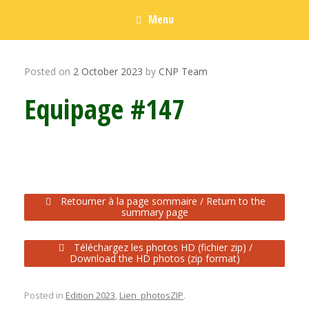
Menu
Posted on
2 October 2023
by
CNP Team
Equipage #147
Retourner à la page sommaire / Return to the
summary page
Téléchargez les photos HD (fichier zip) /
Download the HD photos (zip format)
Posted in
Edition 2023
,
Lien_photosZIP
.