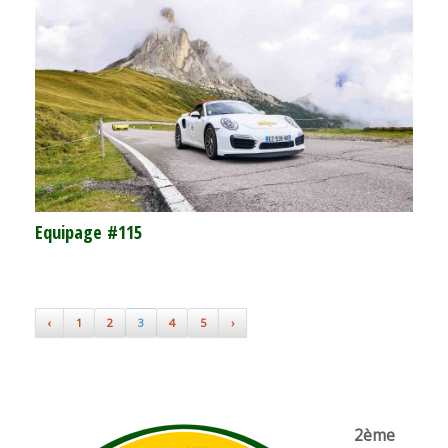
Equipage #115
‹
1
2
3
4
5
›
2ème